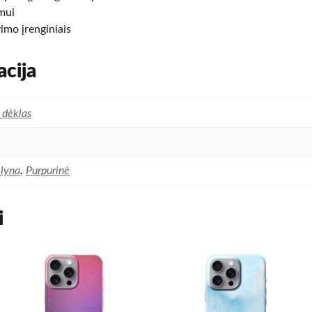
imui
imo įrenginiais
cija
s dėklas
lyna
,
Purpurinė
i