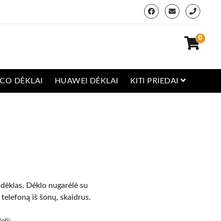
0
CO DĖKLAI
HUAWEI DĖKLAI
KITI PRIEDAI
 dėklas. Dėklo nugarėlė su
 telefoną iš šonų, skaidrus.