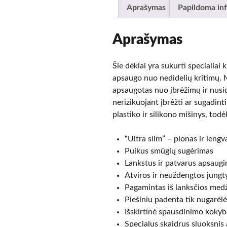
Aprašymas
Papildoma in
Aprašymas
Šie dėklai yra sukurti specialiai 
apsaugo nuo nedidelių kritimų. M
apsaugotas nuo įbrėžimų ir nusid
nerizikuojant įbrėžti ar sugadint
plastiko ir silikono mišinys, todėl
“Ultra slim” – plonas ir lengv
Puikus smūgių sugėrimas
Lankstus ir patvarus apsaugi
Atviros ir neuždengtos jungt
Pagamintas iš lanksčios medž
Piešiniu padenta tik nugarėlė
Išskirtinė spausdinimo kokybė
Specialus skaidrus sluoksnis