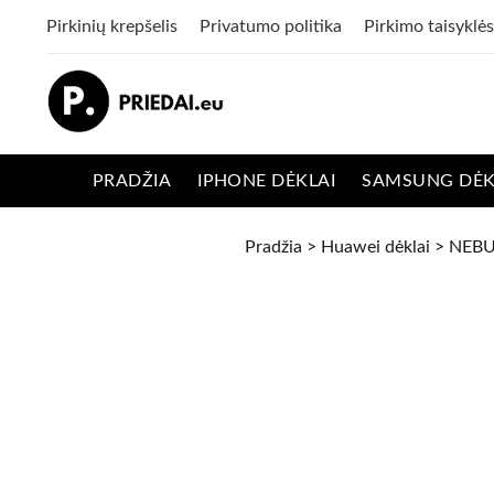
Pirkinių krepšelis
Privatumo politika
Pirkimo taisyklės
PRADŽIA
IPHONE DĖKLAI
SAMSUNG DĖK
Pradžia
>
Huawei dėklai
> NEB