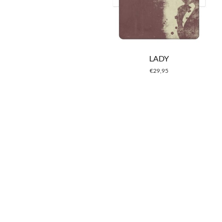
LADY
€
29,95