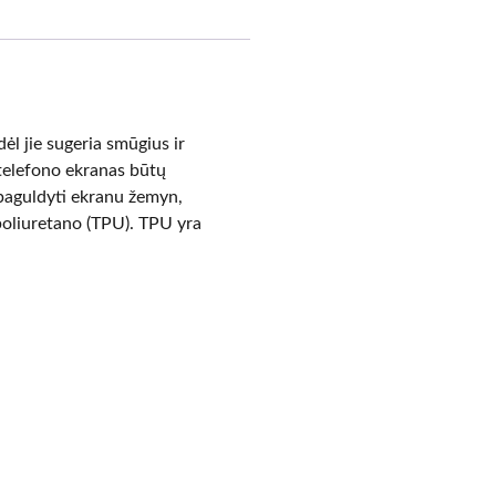
dėl jie sugeria smūgius ir
 telefono ekranas būtų
 paguldyti ekranu žemyn,
 poliuretano (TPU). TPU yra