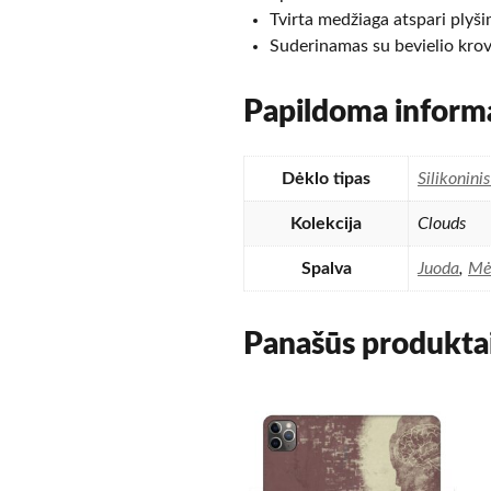
Tvirta medžiaga atspari plyš
Suderinamas su bevielio krov
Papildoma informa
Dėklo tipas
Silikonini
Kolekcija
Clouds
Spalva
Juoda
,
Mė
Panašūs produkta