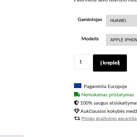
Pasirinkite savo telefono mod
Gamintojas
Modelis
Į krepšelį
Pagaminta Europoje
Nemokamas pristatymas
100% saugus atsiskaitymas
Aukčiausios kokybės medž
Pinigų grąžinimo garantija