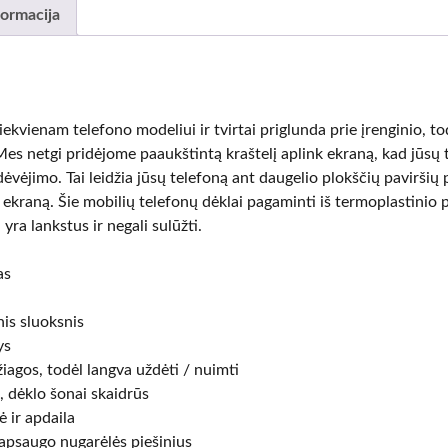
formacija
kiekvienam telefono modeliui ir tvirtai priglunda prie įrenginio, to
es netgi pridėjome paaukštintą kraštelį aplink ekraną, kad jūsų
ėvėjimo. Tai leidžia jūsų telefoną ant daugelio plokščių paviršių
i ekraną. Šie mobilių telefonų dėklai pagaminti iš termoplastinio
 yra lankstus ir negali sulūžti.
as
nis sluoksnis
ys
iagos, todėl langva uždėti / nuimti
, dėklo šonai skaidrūs
 ir apdaila
 apsaugo nugarėlės piešinius