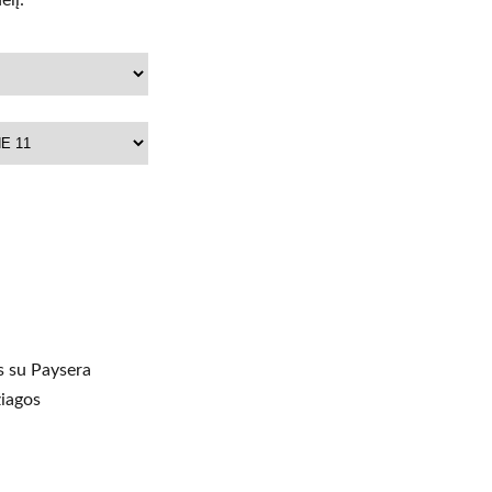
elį:
 su Paysera
iagos