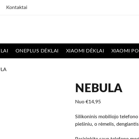
Kontaktai
LAI
ONEPLUS DĖKLAI
XIAOMI DĖKLAI
XIAOMI PO
ULA
NEBULA
Nuo
€
14,95
Silikoninis mobiliojo telefono
piešiniu, o rėmelis, dengiantis