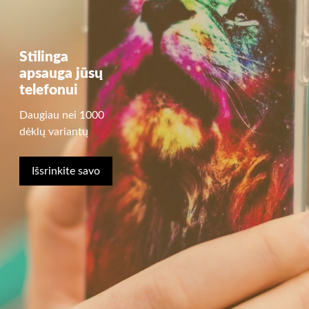
Stilinga
apsauga jūsų
telefonui
Daugiau nei 1000
dėklų variantų
Išsrinkite savo