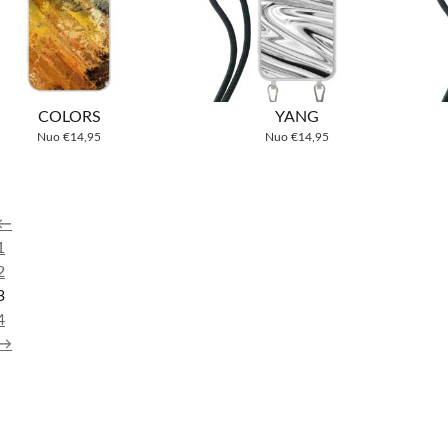
COLORS
YANG
Nuo
€
14,95
Nuo
€
14,95
←
1
2
3
4
→