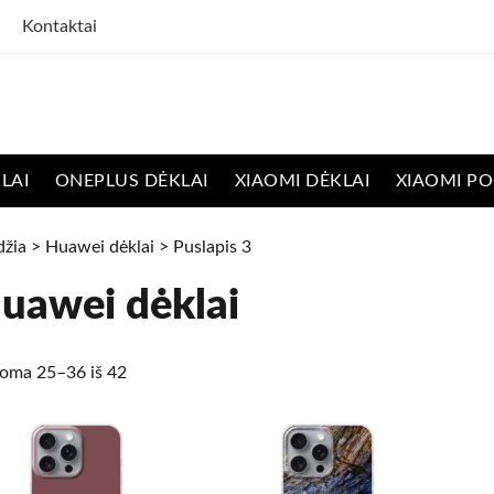
Kontaktai
LAI
ONEPLUS DĖKLAI
XIAOMI DĖKLAI
XIAOMI PO
džia
>
Huawei dėklai
> Puslapis 3
uawei dėklai
oma 25–36 iš 42